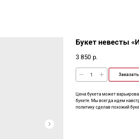
Букет невесты «
3 850
р.
Заказать
Цена букета может варьироват
букете. Мы всегда идем навс
политику сделав похожий бук