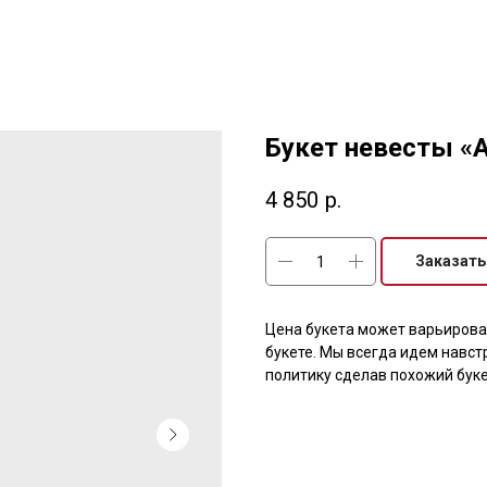
Букет невесты «
4 850
р.
Заказать
Цена букета может варьироват
букете. Мы всегда идем навс
политику сделав похожий бук